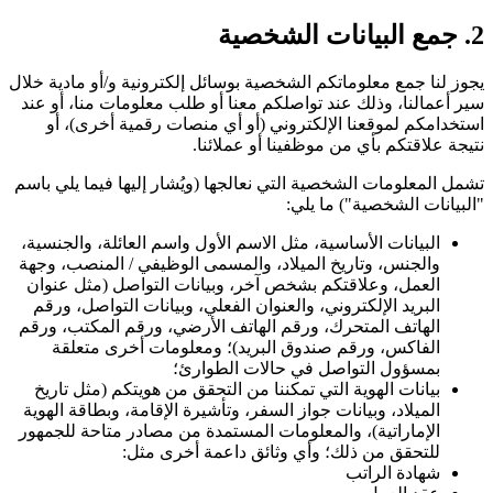
2. جمع البيانات الشخصية
يجوز لنا جمع معلوماتكم الشخصية بوسائل إلكترونية و/أو مادية خلال
سير أعمالنا، وذلك عند تواصلكم معنا أو طلب معلومات منا، أو عند
استخدامكم لموقعنا الإلكتروني (أو أي منصات رقمية أخرى)، أو
نتيجة علاقتكم بأي من موظفينا أو عملائنا.
تشمل المعلومات الشخصية التي نعالجها (ويُشار إليها فيما يلي باسم
"البيانات الشخصية") ما يلي:
البيانات الأساسية، مثل الاسم الأول واسم العائلة، والجنسية،
والجنس، وتاريخ الميلاد، والمسمى الوظيفي / المنصب، وجهة
العمل، وعلاقتكم بشخص آخر، وبيانات التواصل (مثل عنوان
البريد الإلكتروني، والعنوان الفعلي، وبيانات التواصل، ورقم
الهاتف المتحرك، ورقم الهاتف الأرضي، ورقم المكتب، ورقم
الفاكس، ورقم صندوق البريد)؛ ومعلومات أخرى متعلقة
بمسؤول التواصل في حالات الطوارئ؛
بيانات الهوية التي تمكننا من التحقق من هويتكم (مثل تاريخ
الميلاد، وبيانات جواز السفر، وتأشيرة الإقامة، وبطاقة الهوية
الإماراتية)، والمعلومات المستمدة من مصادر متاحة للجمهور
للتحقق من ذلك؛ وأي وثائق داعمة أخرى مثل:
شهادة الراتب