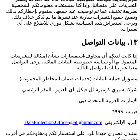
التحديثات على منصاتنا. وإذا كنا سنستخدم معلوماتكم الشخصية
بطريقة تختلف عما تم توضيحه عند جمعها، سنقوم بإخطاركم بذلك.
وتصبح جميع التغييرات سارية عند نشرها ما لم يُذكر خلاف ذلك.
ويرجى استعراض هذه السياسة بشكل دوري للاطلاع على أي
تغييرات.
١٣. بيانات التواصل
إذا كانت لديكم أي مخاوف/استفسارات بشأن امتثالنا للتشريعات
المعمول بها أو سياسة خصوصية البيانات الماثلة، يرجى التواصل
معنا عبر بيانات التواصل التالية:
مسؤول حماية البيانات (خدمات ضمان المخاطر للمجموعة)
شركة شيري كوميرشال فيكل باي الغرير - المقر الرئيسي
الإمارات العربية المتحدة، دبي
ص.ب. ٦٩٩٩
البريد الإلكتروني:
DataProtection.Officer@al-ghurair.com
سنبذل قصارى جهدنا للرد على استفساراتكم ومخاوفكم في أقرب
وقت ممكن.