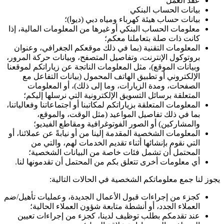
عقد العمل
بيانات الحساب البنكي
بيانات حساب هيئة كهرباء ومياه دبي (ديوا)؛
معلومات الحساب البنكي أو غيرها من المعلومات المالية، إذا
كانت ذات صلة بتعاملنا معكم؛
المعلومات التقنية (بما في ذلك موقعكم الجغرافي، وعنوان
بروتوكول الإنترنت، وتفاصيل المتصفح، وبيانات حركة المرور،
وبيانات الموقع)، مثل المعلومات الناتجة عن زياراتكم لموقعنا
الإلكتروني أو تطبيق الهاتف المحمول (بيانات التفاعل مع
الصفحات، ومدة الزيارات، وما إلى ذلك)، أو المعلومات
المتعلقة برسائل التسويق الإلكترونية التي نرسلها إليكم؛
المعلومات المتعلقة بزياراتكم لمكاتبنا أو اجتماعاتنا وفعالياتنا،
بما في ذلك تفاصيل المواعيد (مثل الوقت، والموقع،
والمشاركين) أو الصور الفوتوغرافية ومقاطع الفيديو؛
المعلومات الشخصية المقدمة إلينا من أو نيابةً عن عملائنا، أو
التي نقوم بإنشائها أثناء تقديم الخدمات لهم، والتي من
المحتمل أن تشمل فئات خاصة من البيانات الشخصية؛
أي معلومات أخرى تتعلق بكم من المحتمل أن تقدمونها لنا.
يجوز لنا جمع معلوماتكم الشخصية في الحالات التالية:
كجزء من إجراءات قبول الأعمال الجديدة، وعمليات تأهيل/ضم
العملاء الجدد، أو أنشطة متابعة شؤون العملاء الحالية؛
عند تقدمكم بطلب توظيف لدينا، كجزء من إجراءات تعيين