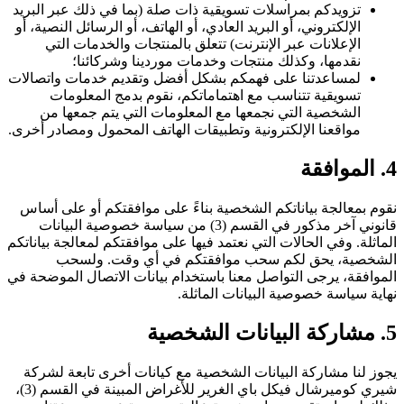
تزويدكم بمراسلات تسويقية ذات صلة (بما في ذلك عبر البريد
الإلكتروني، أو البريد العادي، أو الهاتف، أو الرسائل النصية، أو
الإعلانات عبر الإنترنت) تتعلق بالمنتجات والخدمات التي
نقدمها، وكذلك منتجات وخدمات موردينا وشركائنا؛
لمساعدتنا على فهمكم بشكل أفضل وتقديم خدمات واتصالات
تسويقية تتناسب مع اهتماماتكم، نقوم بدمج المعلومات
الشخصية التي نجمعها مع المعلومات التي يتم جمعها من
مواقعنا الإلكترونية وتطبيقات الهاتف المحمول ومصادر أخرى.
4. الموافقة
نقوم بمعالجة بياناتكم الشخصية بناءً على موافقتكم أو على أساس
قانوني آخر مذكور في القسم (3) من سياسة خصوصية البيانات
الماثلة. وفي الحالات التي نعتمد فيها على موافقتكم لمعالجة بياناتكم
الشخصية، يحق لكم سحب موافقتكم في أي وقت. ولسحب
الموافقة، يرجى التواصل معنا باستخدام بيانات الاتصال الموضحة في
نهاية سياسة خصوصية البيانات الماثلة.
5. مشاركة البيانات الشخصية
يجوز لنا مشاركة البيانات الشخصية مع كيانات أخرى تابعة لشركة
شيري كوميرشال فيكل باي الغرير للأغراض المبينة في القسم (3)،