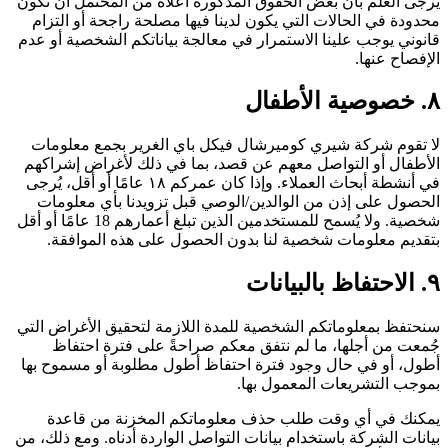
يرجى العلم بأن بعض الحقوق المذكورة أعلاه من المحتمل أن تكون
محدودة في الحالات التي يكون لدينا فيها مصلحة راجحة أو التزام
قانوني يوجب علينا الاستمرار في معالجة بياناتكم الشخصية أو عدم
الإفصاح عنها.
٨. خصوصية الأطفال
لا تقوم شركة شيري كوميرشال فيكل باي الغرير بجمع معلومات
الأطفال أو التواصل معهم عن قصد، بما في ذلك لأغراض إشراكهم
في أنشطة أبحاث العملاء. وإذا كان عمركم ١٨ عامًا أو أقل، يُرجى
الحصول على إذن من الوالدين/الوصي قبل تزويدنا بأي معلومات
شخصية. ولا يُسمح للمستخدمين الذين تبلغ أعمارهم 18 عامًا أو أقل
بتقديم معلومات شخصية لنا بدون الحصول على هذه الموافقة.
٩. الاحتفاظ بالبيانات
سنحتفظ بمعلوماتكم الشخصية للمدة اللازمة لتحقيق الأغراض التي
جُمعت من أجلها، ما لم نتفق معكم صراحةً على فترة احتفاظ
أطول، أو في حال وجود فترة احتفاظ أطول مطلوبة أو مسموح بها
بموجب التشريعات المعمول بها.
يمكنك في أي وقت طلب حذف معلوماتكم المخزنة من قاعدة
بيانات الشركة باستخدام بيانات التواصل الواردة أدناه. ومع ذلك، من