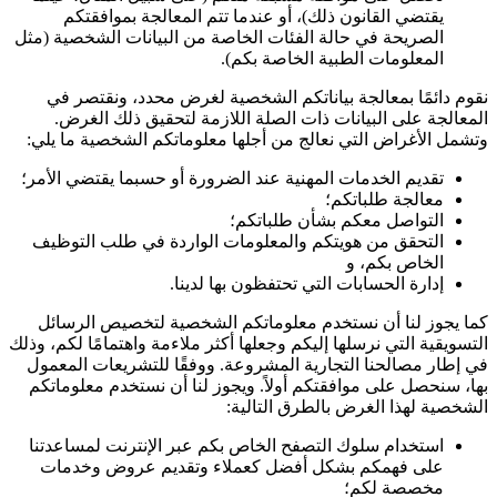
يقتضي القانون ذلك)، أو عندما تتم المعالجة بموافقتكم
الصريحة في حالة الفئات الخاصة من البيانات الشخصية (مثل
المعلومات الطبية الخاصة بكم).
نقوم دائمًا بمعالجة بياناتكم الشخصية لغرض محدد، ونقتصر في
المعالجة على البيانات ذات الصلة اللازمة لتحقيق ذلك الغرض.
وتشمل الأغراض التي نعالج من أجلها معلوماتكم الشخصية ما يلي:
تقديم الخدمات المهنية عند الضرورة أو حسبما يقتضي الأمر؛
معالجة طلباتكم؛
التواصل معكم بشأن طلباتكم؛
التحقق من هويتكم والمعلومات الواردة في طلب التوظيف
الخاص بكم، و
إدارة الحسابات التي تحتفظون بها لدينا.
كما يجوز لنا أن نستخدم معلوماتكم الشخصية لتخصيص الرسائل
التسويقية التي نرسلها إليكم وجعلها أكثر ملاءمة واهتمامًا لكم، وذلك
في إطار مصالحنا التجارية المشروعة. ووفقًا للتشريعات المعمول
بها، سنحصل على موافقتكم أولاً. ويجوز لنا أن نستخدم معلوماتكم
الشخصية لهذا الغرض بالطرق التالية:
استخدام سلوك التصفح الخاص بكم عبر الإنترنت لمساعدتنا
على فهمكم بشكل أفضل كعملاء وتقديم عروض وخدمات
مخصصة لكم؛