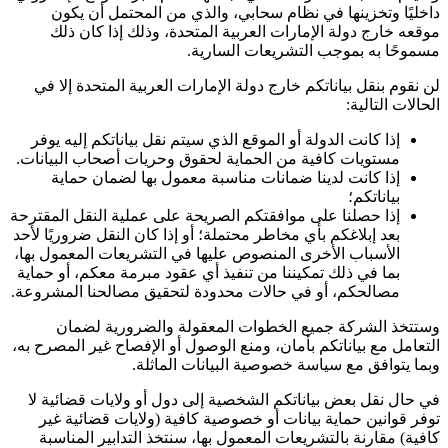
داخليًا وتخزينها في نظام سحابي، والذي من المحتمل أن يكون
موقعه خارج دولة الإمارات العربية المتحدة، وذلك إذا كان ذلك
مسموحًا به بموجب التشريعات السارية.
لن نقوم بنقل بياناتكم خارج دولة الإمارات العربية المتحدة إلا في
الحالات التالية:
إذا كانت الدولة أو الموقع الذي سيتم نقل بياناتكم إليه يوفر
مستويات كافية من الحماية لحقوق وحريات أصحاب البيانات.
إذا كانت لدينا ضمانات مناسبة معمول بها لضمان حماية
بياناتكم؛
إذا حصلنا على موافقتكم الصريحة على عملية النقل المقترحة
بعد إبلاغكم بأي مخاطر محتملة؛ أو إذا كان النقل ضروريًا لأحد
الأسباب الأخرى المنصوص عليها في التشريعات المعمول بها،
بما في ذلك تمكيننا من تنفيذ أي عقود مبرمة معكم، أو حماية
مصالحكم، أو في حالات محدودة لتحقيق مصالحنا المشروعة.
وستتخذ الشركة جميع الخطوات المعقولة والضرورية لضمان
التعامل مع بياناتكم بأمان، ومنع الوصول أو الإفصاح غير المصرح به،
وبما يتوافق مع سياسة خصوصية البيانات الماثلة.
في حال نقل بعض بياناتكم الشخصية إلى دول أو ولايات قضائية لا
توفر قوانين حماية بيانات أو خصوصية كافية (ولايات قضائية غير
كافية) مقارنة بالتشريعات المعمول بها، سنتخذ التدابير المناسبة