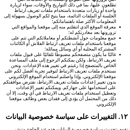
تطلعون عليها، بما في ذلك التواريخ والأوقات، سواء لزيارة
واحدة أو زيارات متعددة باستخدام ملفات تعريف ارتباط
الجلسة أو الملفات الدائمة، مما يتيح لكم الوصول بسهولة إلى
المعلومات الأكثر صلة باهتماماتكم؛
معرفة الموقع الذي انتقلتم منه إلى موقعنا والمواقع التي
تزورونها بعد مغادرتكم له؛
جمع معلومات حول أنشطتكم أو معاملاتكم التي تتم على
موقعنا باستخدام ملفات تعريف ارتباط الفلاش أو الكائنات
المشتركة المحلية أو أي وسائل مماثلة؛
غالبًا ما يكون متصفحكم مضبوطًا تلقائيًا على قبول ملفات
تعريف الارتباط، ولكن يمكنكم الرجوع إلى ملف المساعدة
الخاص بالمتصفح إذا رغبتم في تغيير هذه الإعدادات. ونحن
نستخدم ملفات تعريف الارتباط لتوفير تجربة أفضل لكم على
موقعنا الإلكتروني. وإذا واصلتم استخدام الموقع الإلكتروني
بدون تغيير إعدادات ملفات تعريف الارتباط، نفترض موافقتكم
على استخدامها على جهازكم. ويمكنكم تغيير الإعدادات
وتعطيل استخدام ملفات تعريف الارتباط في أي وقت، إلا أن
ذلك من المحتمل أن يؤدي إلى فقدان بعض وظائف موقعنا
الإلكتروني.
١٢. التغييرات على سياسة خصوصية البيانات
نقوم بتحديث سياسة خصوصية البيانات هذه عند الحاجة وننشر