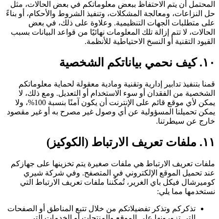
المحتمل أن يتم الاحتفاظ ببعض معلوماتكم في بعض الحالات، مثل
حل النزاعات، ومعالجة المشكلات، وتنفيذ الشروط والأحكام، أو بناءً
على متطلبات الجهات التنظيمية. وعلاوة على ذلك، في بعض
الحالات، لا تتم إزالة تلك المعلومات نهائيًا من قواعد البيانات بسبب
القيود التقنية أو النسخ الاحتياطية للأنظمة.
١٠. كيف نحمي بياناتكم الشخصية
قمنا بتنفيذ تدابير إدارية وتقنية ومادية معقولة لحماية معلوماتكم
الشخصية من الفقدان أو سوء الاستخدام أو التعديل. ومع ذلك، لا
يمكن لأي موقع قائم على الإنترنت أن يكون آمنًا بنسبة 100%، ولا
يمكن تحميلنا المسؤولية عن أي وصول غير مصرح به أو غير مقصود
خارج عن سيطرتنا.
١١. ملفات تعريف الارتباط (الكوكيز)
ملفات تعريف الارتباط هي ملفات صغيرة يتم تخزينها على جهازكم
عند تحميل الموقع الإلكتروني في المتصفح. وفي شركة شيري
كوميرشال فيكل باي الغرير، تُمكّننا ملفات تعريف الارتباط التي
نستخدمها مما يلي:
تذكركم وتذكر تفضيلاتكم من خلال تتبع المناطق أو الصفحات
التي تزورونها على الموقع والمنتجات أو الخدمات التي