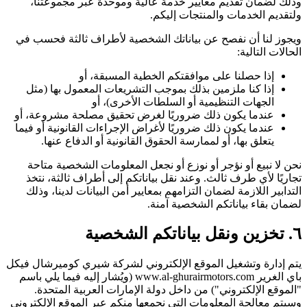
وذلك لضمان تقديم معايير خدمة عالية وموحدة عبر مجموعتنا،
ولتقديم الخدمات والمنتجات إليكم.
ويجوز لنا أن نفصح عن بياناتك الشخصية لأطراف ثالثة فحسب في
الحالات التالية:
إذا حصلنا على موافقتكم الخطية المسبقة، أو
إذا كنا ملزمين بذلك بموجب التشريعات المعمول بها (مثل
الجهات التنظيمية أو السلطات الأخرى)، أو
عندما يكون ذلك ضروريًا لغرض تحقيق مصلحة مشروعة، أو
عندما يكون ذلك ضروريًا لأغراض الإجراءات القانونية أو فيما
يتعلق بها، أو لممارسة الحقوق القانونية أو الدفاع عنها.
نحن لا نبيع أو نؤجر أو نوزع أو نجعل المعلومات الشخصية متاحة
تجاريًا لأي طرف ثالث. وعند نقل بياناتكم إلى أطراف ثالثة، نتخذ
التدابير اللازمة لضمان التزامهم بمعايير أمن البيانات لدينا، وذلك
لضمان بقاء بياناتكم الشخصية آمنة.
٦. تخزين ونقل بياناتكم الشخصية
يتم إدارة وتشغيل الموقع الإلكتروني لشركة شيري كوميرشال فيكل
باي الغرير www.al-ghurairmotors.com (ويُشار إليه فيما يلي باسم
"الموقع الإلكتروني") من داخل دولة الإمارات العربية المتحدة.
وسيتم معالجة المعلومات التي نجمعها منكم عبر الموقع الإلكتروني