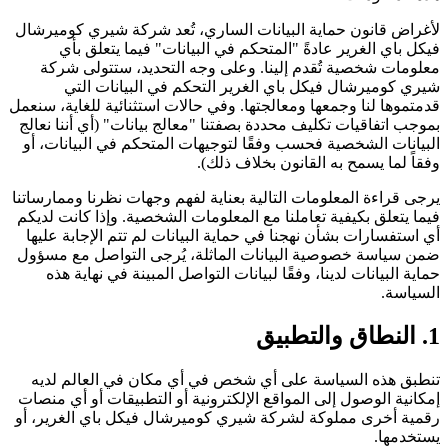
لأغراض قانون حماية البيانات الساري، تُعد شركة شيري كوميرشال
فيكل باي الغرير عادةً "المتحكم في البيانات" فيما يتعلق بأي
معلومات شخصية تُقدم إلينا. وعلى وجه التحديد، ستتولى شركة
شيري كوميرشال فيكل باي الغرير التحكم في البيانات التي
قدمتموها لنا وجمعها ومعالجتها. وفي حالات استثنائية للغاية، سنعمل
بموجب اتفاقيات تكليف محددة بصفتنا "معالج بيانات" (أي أننا نعالج
البيانات الشخصية فحسب وفقًا لتوجيهات المتحكم في البيانات، أو
وفقاً لما يسمح به القانون بخلاف ذلك).
يرجى قراءة المعلومات التالية بعناية لفهم وجهات نظرنا وممارساتنا
فيما يتعلق بكيفية تعاملنا مع المعلومات الشخصية. وإذا كانت لديكم
أي استفسارات بشأن نهجنا في حماية البيانات لم تتم الإجابة عليها
ضمن سياسة خصوصية البيانات الماثلة، يُرجى التواصل مع مسؤول
حماية البيانات لدينا، وفقًا لبيانات التواصل المبينة في نهاية هذه
السياسة.
1. النطاق والتطبيق
تنطبق هذه السياسة على أي شخص في أي مكان في العالم لديه
إمكانية الوصول إلى المواقع الإلكترونية أو التطبيقات أو أي منصات
رقمية أخرى مملوكة لشركة شيري كوميرشال فيكل باي الغرير، أو
يستخدمها.