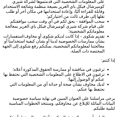
على المعلومات الشخصية التي قدمتموها لشركة شيري
كوميرشال فيكل باي الغرير بصيغة منظمة وشائعة الاستخدام
وقابلة للقراءة آليًا، وإعادة استخدامها في مكان آخر أو طلب
نقلها إلى طرف ثالث من اختياركم؛
سحب الموافقة – يحق لكم في أي وقت سحب موافقتكم
على قيام شركة شيري كوميرشال فيكل باي الغرير بمعالجة
معلوماتكم الشخصية؛
تقديم شكوى – إذا كانت لديكم شكوى أو مخاوف/استفسارات
بشأن ممارسات الخصوصية لدينا أو بشأن كيفية استخدامنا أو
معالجتنا لمعلوماتكم الشخصية، يمكنكم رفع شكوى إلى الجهة
المختصة ذات الصلة.
إذا كنتم:
ترغبون في مناقشة أو ممارسة الحقوق المذكورة أعلاه؛
ترغبون في الاطلاع على المعلومات الشخصية التي نحتفظ بها
عنكم أو الوصول إليها؛
لديك مخاوف بشأن صحة أو حداثة أي من المعلومات التي
نحتفظ بها عنكم،
يرجى مراسلتنا على العنوان المبين في نهاية سياسة خصوصية
البيانات الماثلة للإبلاغ عن مخاوفكم، وسنتخذ الخطوات المناسبة
لتلبية طلبكم.