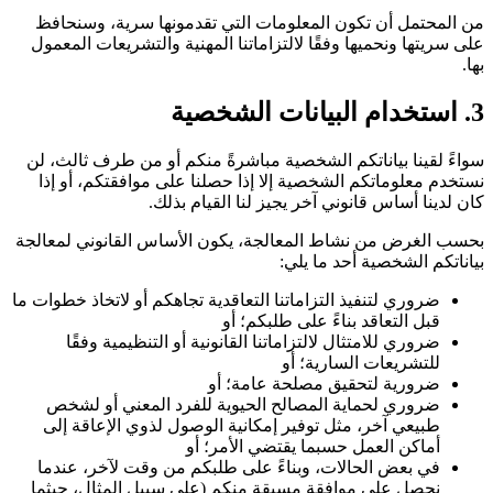
من المحتمل أن تكون المعلومات التي تقدمونها سرية، وسنحافظ
على سريتها ونحميها وفقًا لالتزاماتنا المهنية والتشريعات المعمول
بها.
3. استخدام البيانات الشخصية
سواءً لقينا بياناتكم الشخصية مباشرةً منكم أو من طرف ثالث، لن
نستخدم معلوماتكم الشخصية إلا إذا حصلنا على موافقتكم، أو إذا
كان لدينا أساس قانوني آخر يجيز لنا القيام بذلك.
بحسب الغرض من نشاط المعالجة، يكون الأساس القانوني لمعالجة
بياناتكم الشخصية أحد ما يلي:
ضروري لتنفيذ التزاماتنا التعاقدية تجاهكم أو لاتخاذ خطوات ما
قبل التعاقد بناءً على طلبكم؛ أو
ضروري للامتثال لالتزاماتنا القانونية أو التنظيمية وفقًا
للتشريعات السارية؛ أو
ضرورية لتحقيق مصلحة عامة؛ أو
ضروري لحماية المصالح الحيوية للفرد المعني أو لشخص
طبيعي آخر، مثل توفير إمكانية الوصول لذوي الإعاقة إلى
أماكن العمل حسبما يقتضي الأمر؛ أو
في بعض الحالات، وبناءً على طلبكم من وقت لآخر، عندما
نحصل على موافقة مسبقة منكم (على سبيل المثال، حيثما