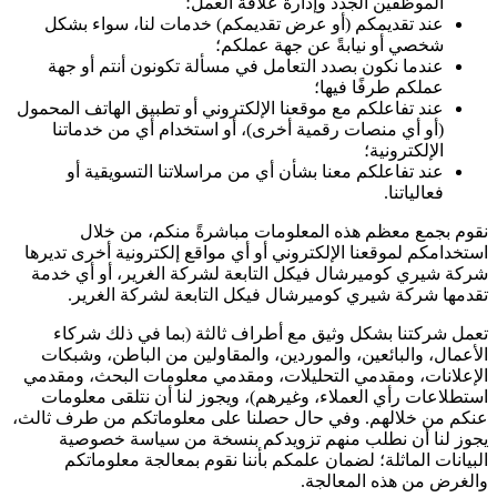
الموظفين الجدد وإدارة علاقة العمل؛
عند تقديمكم (أو عرض تقديمكم) خدمات لنا، سواء بشكل
شخصي أو نيابةً عن جهة عملكم؛
عندما نكون بصدد التعامل في مسألة تكونون أنتم أو جهة
عملكم طرفًا فيها؛
عند تفاعلكم مع موقعنا الإلكتروني أو تطبيق الهاتف المحمول
(أو أي منصات رقمية أخرى)، أو استخدام أي من خدماتنا
الإلكترونية؛
عند تفاعلكم معنا بشأن أي من مراسلاتنا التسويقية أو
فعالياتنا.
نقوم بجمع معظم هذه المعلومات مباشرةً منكم، من خلال
استخدامكم لموقعنا الإلكتروني أو أي مواقع إلكترونية أخرى تديرها
شركة شيري كوميرشال فيكل التابعة لشركة الغرير، أو أي خدمة
تقدمها شركة شيري كوميرشال فيكل التابعة لشركة الغرير.
تعمل شركتنا بشكل وثيق مع أطراف ثالثة (بما في ذلك شركاء
الأعمال، والبائعين، والموردين، والمقاولين من الباطن، وشبكات
الإعلانات، ومقدمي التحليلات، ومقدمي معلومات البحث، ومقدمي
استطلاعات رأي العملاء، وغيرهم)، ويجوز لنا أن نتلقى معلومات
عنكم من خلالهم. وفي حال حصلنا على معلوماتكم من طرف ثالث،
يجوز لنا أن نطلب منهم تزويدكم بنسخة من سياسة خصوصية
البيانات الماثلة؛ لضمان علمكم بأننا نقوم بمعالجة معلوماتكم
والغرض من هذه المعالجة.