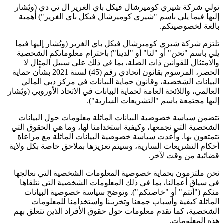
تولي شركة شيري كوميرشال فيكل باي الغرير ال تي دي (ويُشار
إليها فيما يلي باسم "شيري كوميرشال فيكل باي الغرير") أهمية
بالغة لخصوصيتكم.
تلتزم شركة شيري كوميرشال فيكل باي الغرير (ويُشار إليها فيما
يلي باسم "نحن" أو "لنا" أو "لدينا") باحترام معلوماتكم الشخصية
والامتثال للقوانين ذات الصلة، بما في ذلك على سبيل المثال لا
الحصر، المرسوم بقانون اتحادي رقم (45) لسنة 2021 بشأن حماية
البيانات الشخصية، وقانون حماية البيانات في مركز دبي المالي
العالمي، واللائحة العامة لحماية البيانات في الاتحاد الأوروبي (ويُشار
إليها مجتمعة باسم "التشريعات السارية").
تتضمن سياسة خصوصية البيانات الماثلة معلومات حول البيانات
الشخصية التي نجمعها، وكيفية استخدامنا لها، وما هي الحقوق التي
تتمتعون بها. وأُعدت سياسة خصوصية البيانات الماثلة مع مراعاة
أحكام التشريعات السارية، وسيتم تعزيزها بملاحق خاصة بكل ولاية
قضائية من وقت لآخر.
نحن ملتزمون بحماية خصوصية المعلومات الشخصية التي نعالجها
في سياق أعمالنا، بما في ذلك المعلومات الشخصية التي نتلقاها
منكم ("أنتم" أو "خاصتكم"). وتوضح سياسة خصوصية البيانات
الماثلة كيفية وأسباب جمعنا وتخزيننا واستخدامنا للمعلومات
الشخصية، كما تقدم معلومات حول حقوق الأفراد الذين تتعلق بهم
هذه المعلومات.